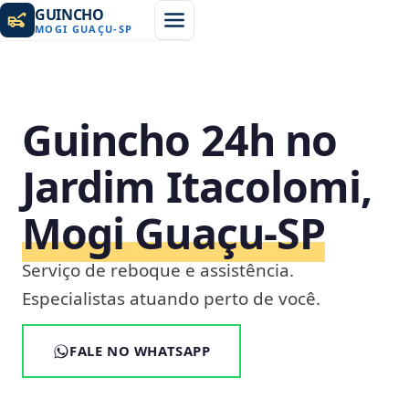
GUINCHO
MOGI GUAÇU
-
SP
Guincho 24h no
Jardim Itacolomi,
Mogi Guaçu‑SP
Serviço de reboque e assistência.
Especialistas atuando perto de você.
FALE NO WHATSAPP