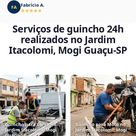
Fabrício A.
FA
Serviços de guincho 24h
realizados no Jardim
Itacolomi, Mogi Guaçu‑SP
Guincho para Carro no
Guincho para Moto no
Jardim Itacolomi, Mogi
Jardim Itacolomi, Mogi
Guaçu‑SP
Guaçu‑SP