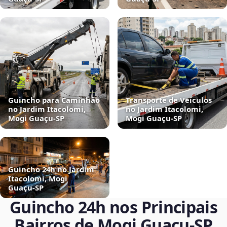
Guincho para Caminhão
Transporte de Veículos
no Jardim Itacolomi,
no Jardim Itacolomi,
Mogi Guaçu‑SP
Mogi Guaçu‑SP
Guincho 24h no Jardim
Itacolomi, Mogi
Guaçu‑SP
Guincho 24h nos Principais
Bairros de Mogi Guaçu‑SP