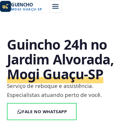
GUINCHO
MOGI GUAÇU
-
SP
Guincho 24h no
Jardim Alvorada,
Mogi Guaçu‑SP
Serviço de reboque e assistência.
Especialistas atuando perto de você.
FALE NO WHATSAPP