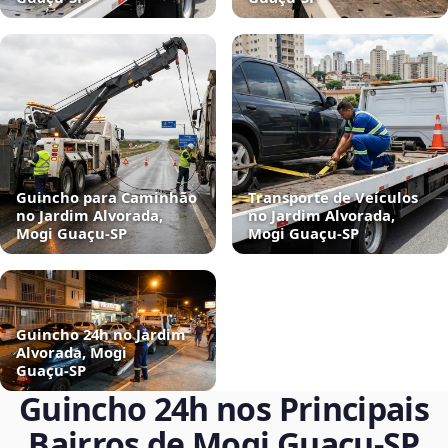
Guincho para Caminhão
Transporte de Veículos
no Jardim Alvorada,
no Jardim Alvorada,
Mogi Guaçu‑SP
Mogi Guaçu‑SP
Guincho 24h no Jardim
Alvorada, Mogi
Guaçu‑SP
Guincho 24h nos Principais
Bairros de Mogi Guaçu‑SP