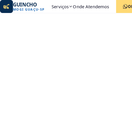
GUINCHO
Serviços
Onde Atendemos
O
MOGI GUAÇU
-
SP