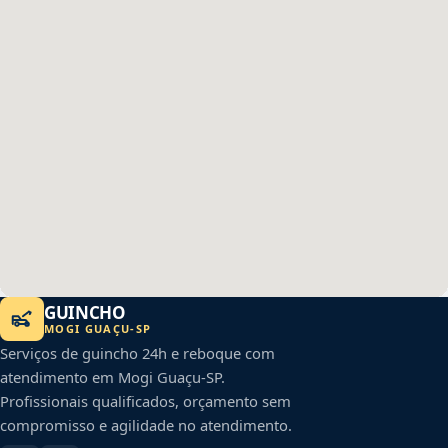
GUINCHO
MOGI GUAÇU
-
SP
Serviços de guincho 24h e reboque com
atendimento em
Mogi Guaçu
-
SP
.
Profissionais qualificados, orçamento sem
compromisso e agilidade no atendimento.