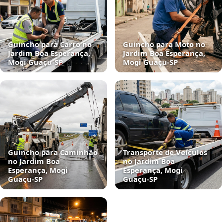
Guincho para Carro no
Guincho para Moto no
Jardim Boa Esperança,
Jardim Boa Esperança,
Mogi Guaçu‑SP
Mogi Guaçu‑SP
Guincho para Caminhão
Transporte de Veículos
no Jardim Boa
no Jardim Boa
Esperança, Mogi
Esperança, Mogi
Guaçu‑SP
Guaçu‑SP