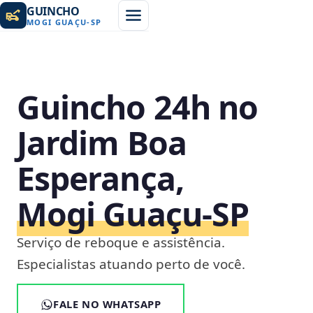
GUINCHO
MOGI GUAÇU
-
SP
Guincho 24h no
Jardim Boa
Esperança,
Mogi Guaçu‑SP
Serviço de reboque e assistência.
Especialistas atuando perto de você.
FALE NO WHATSAPP