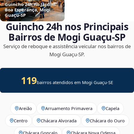
Guincho 24h no Jardim
Boa Esperança, Mogi
Guaçu‑SP
Guincho 24h nos Principais
Bairros de Mogi Guaçu‑SP
Serviço de reboque e assistência veicular nos bairros de
Mogi Guaçu‑SP.
119
bairros atendidos em
Mogi Guaçu
-
SE
Areião
Arruamento Primavera
Capela
Centro
Chácara Alvorada
Chácara do Ouro
Chácara Gonçalo
Chácara Nova Odessa