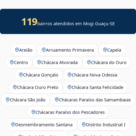
119
bairros atendidos em
Mogi Guaçu
-
SE
Areião
Arruamento Primavera
Capela
Centro
Chácara Alvorada
Chácara do Ouro
Chácara Gonçalo
Chácara Nova Odessa
Chácara Ouro Preto
Chácara Santa Felicidade
Chácara São João
Chácaras Paraíso das Samambaias
Chácaras Paraíso dos Pescadores
Desmembramento Santana
Distrito Industrial I