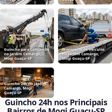
Guincho para Caminhão
Transporte de Veículos
no Jardim Camargo,
no Jardim Camargo,
Mogi Guaçu‑SP
Mogi Guaçu‑SP
Guincho 24h no Jardim
Camargo, Mogi
Guaçu‑SP
Guincho 24h nos Principais
Bairros de Mogi Guaçu‑SP