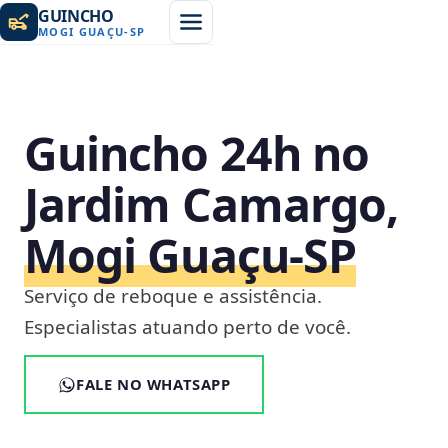
GUINCHO
MOGI GUAÇU
-
SP
Guincho 24h no
Jardim Camargo,
Mogi Guaçu‑SP
Serviço de reboque e assistência.
Especialistas atuando perto de você.
FALE NO WHATSAPP