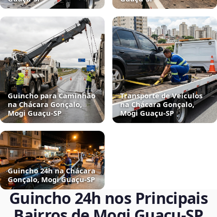
Guincho para Caminhão
Transporte de Veículos
na Chácara Gonçalo,
na Chácara Gonçalo,
Mogi Guaçu‑SP
Mogi Guaçu‑SP
Guincho 24h na Chácara
Gonçalo, Mogi Guaçu‑SP
Guincho 24h nos Principais
Bairros de Mogi Guaçu‑SP