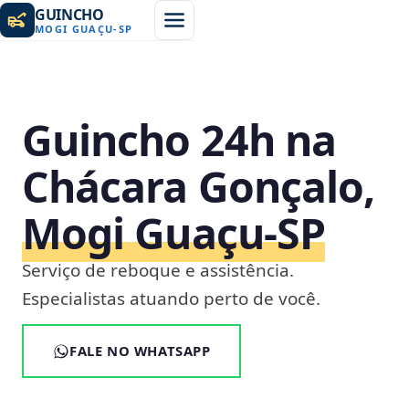
GUINCHO
MOGI GUAÇU
-
SP
Guincho 24h na
Chácara Gonçalo,
Mogi Guaçu‑SP
Serviço de reboque e assistência.
Especialistas atuando perto de você.
FALE NO WHATSAPP