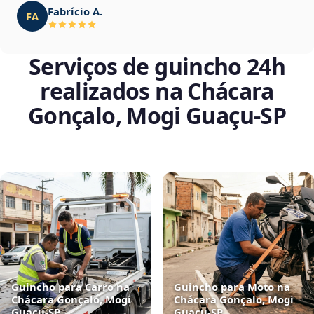
Fabrício A.
FA
Serviços de guincho 24h
realizados na Chácara
Gonçalo, Mogi Guaçu‑SP
Guincho para Carro na
Guincho para Moto na
Chácara Gonçalo, Mogi
Chácara Gonçalo, Mogi
Guaçu‑SP
Guaçu‑SP