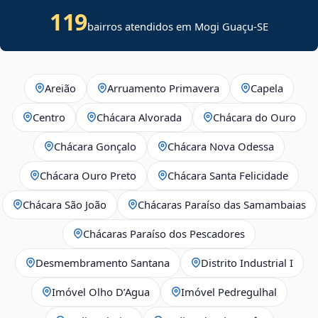
119
bairros atendidos em
Mogi Guaçu
-
SE
Areião
Arruamento Primavera
Capela
Centro
Chácara Alvorada
Chácara do Ouro
Chácara Gonçalo
Chácara Nova Odessa
Chácara Ouro Preto
Chácara Santa Felicidade
Chácara São João
Chácaras Paraíso das Samambaias
Chácaras Paraíso dos Pescadores
Desmembramento Santana
Distrito Industrial I
Imóvel Olho D’Agua
Imóvel Pedregulhal