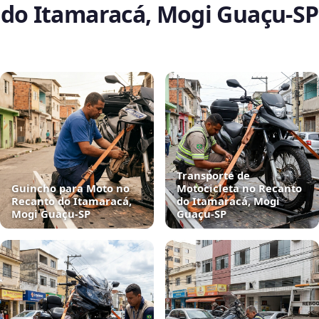
do Itamaracá, Mogi Guaçu‑SP
Transporte de
Guincho para Moto no
Motocicleta no Recanto
Recanto do Itamaracá,
do Itamaracá, Mogi
Mogi Guaçu‑SP
Guaçu‑SP