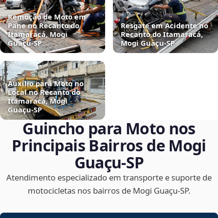
Remoção de Moto em
Pane no Recanto do
Resgate em Acidente no
Itamaracá, Mogi
Recanto do Itamaracá,
Guaçu‑SP
Mogi Guaçu‑SP
Auxílio para Moto no
Local no Recanto do
Itamaracá, Mogi
Guaçu‑SP
Guincho para Moto nos
Principais Bairros de Mogi
Guaçu‑SP
Atendimento especializado em transporte e suporte de
motocicletas nos bairros de Mogi Guaçu‑SP.