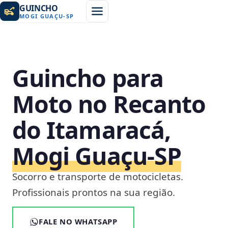
GUINCHO
MOGI GUAÇU
-
SP
Guincho para
Moto no Recanto
do Itamaracá,
Mogi Guaçu‑SP
Socorro e transporte de motocicletas.
Profissionais prontos na sua região.
FALE NO WHATSAPP