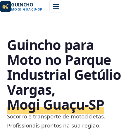
GUINCHO
MOGI GUAÇU
-
SP
Guincho para
Moto no Parque
Industrial Getúlio
Vargas,
Mogi Guaçu‑SP
Socorro e transporte de motocicletas.
Profissionais prontos na sua região.