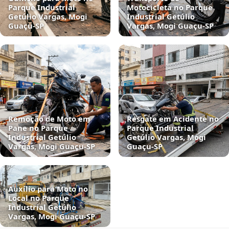
Parque Industrial
Motocicleta no Parque
Getúlio Vargas, Mogi
Industrial Getúlio
Guaçu‑SP
Vargas, Mogi Guaçu‑SP
Remoção de Moto em
Resgate em Acidente no
Pane no Parque
Parque Industrial
Industrial Getúlio
Getúlio Vargas, Mogi
Vargas, Mogi Guaçu‑SP
Guaçu‑SP
Auxílio para Moto no
Local no Parque
Industrial Getúlio
Vargas, Mogi Guaçu‑SP