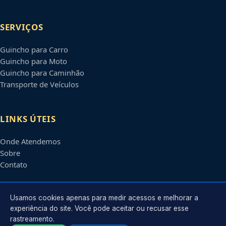
SERVIÇOS
Guincho para Carro
Guincho para Moto
Guincho para Caminhão
Transporte de Veículos
LINKS ÚTEIS
Onde Atendemos
Sobre
Contato
CONTATO
Usamos cookies apenas para medir acessos e melhorar a
experiência do site. Você pode aceitar ou recusar esse
rastreamento.
Atendimento em
Mogi Guaçu
-
SP
e regiões parceiras