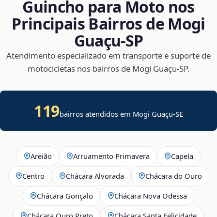
Guincho para Moto nos
Principais Bairros de Mogi
Guaçu‑SP
Atendimento especializado em transporte e suporte de
motocicletas nos bairros de Mogi Guaçu‑SP.
119
bairros atendidos em
Mogi Guaçu
-
SE
Areião
Arruamento Primavera
Capela
Centro
Chácara Alvorada
Chácara do Ouro
Chácara Gonçalo
Chácara Nova Odessa
Chácara Ouro Preto
Chácara Santa Felicidade