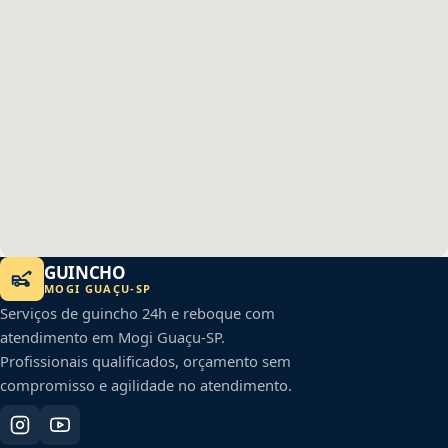
GUINCHO
MOGI GUAÇU
-
SP
Serviços de guincho 24h e reboque com
atendimento em
Mogi Guaçu
-
SP
.
Profissionais qualificados, orçamento sem
compromisso e agilidade no atendimento.