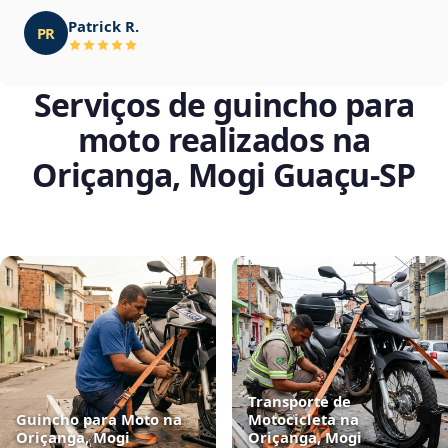
Patrick R.
PR
Serviços de guincho para
moto realizados na
Oriçanga, Mogi Guaçu‑SP
Transporte de
Guincho para Moto na
Motocicleta na
Oriçanga, Mogi
Oriçanga, Mogi