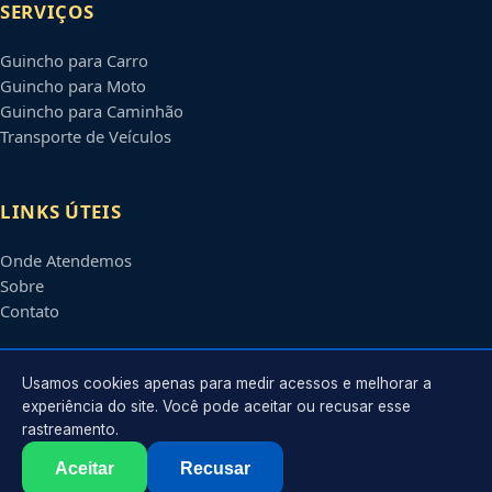
SERVIÇOS
Guincho para Carro
Guincho para Moto
Guincho para Caminhão
Transporte de Veículos
LINKS ÚTEIS
Onde Atendemos
Sobre
Contato
CONTATO
Usamos cookies apenas para medir acessos e melhorar a
experiência do site. Você pode aceitar ou recusar esse
rastreamento.
Atendimento em
Mogi Guaçu
-
SP
e regiões parceiras
contato@guinchosmogiguacu.com.br
Aceitar
Recusar
©
2026
Guincho em
Mogi Guaçu
-
SP
. Todos os direitos reservados.