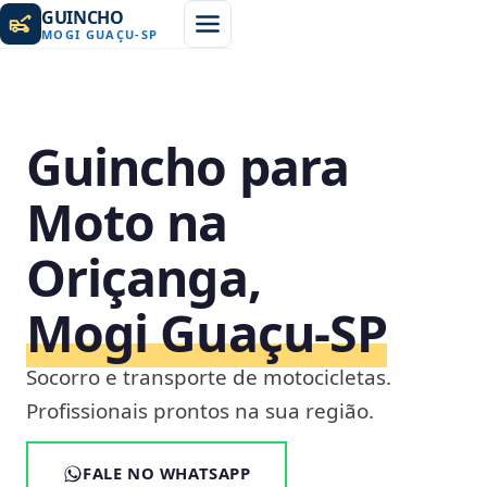
GUINCHO
MOGI GUAÇU
-
SP
Guincho para
Moto na
Oriçanga,
Mogi Guaçu‑SP
Socorro e transporte de motocicletas.
Profissionais prontos na sua região.
FALE NO WHATSAPP