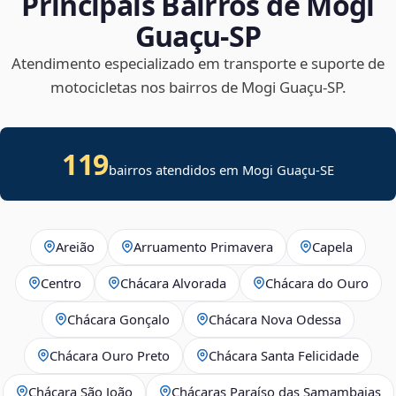
Principais Bairros de Mogi
Guaçu‑SP
Atendimento especializado em transporte e suporte de
motocicletas nos bairros de Mogi Guaçu‑SP.
119
bairros atendidos em
Mogi Guaçu
-
SE
Areião
Arruamento Primavera
Capela
Centro
Chácara Alvorada
Chácara do Ouro
Chácara Gonçalo
Chácara Nova Odessa
Chácara Ouro Preto
Chácara Santa Felicidade
Chácara São João
Chácaras Paraíso das Samambaias