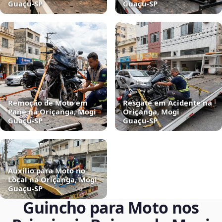
Guaçu‑SP
Guaçu‑SP
Remoção de Moto em
Resgate em Acidente na
Pane na Oriçanga, Mogi
Oriçanga, Mogi
Guaçu‑SP
Guaçu‑SP
Auxílio para Moto no
Local na Oriçanga, Mogi
Guaçu‑SP
Guincho para Moto nos