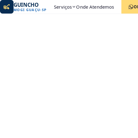
GUINCHO
Serviços
Onde Atendemos
O
MOGI GUAÇU
-
SP