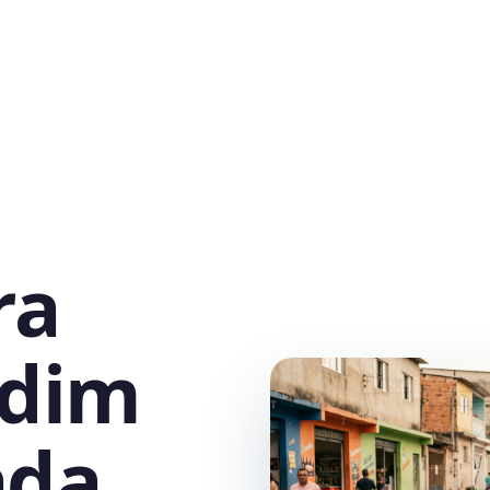
ra
rdim
ada,