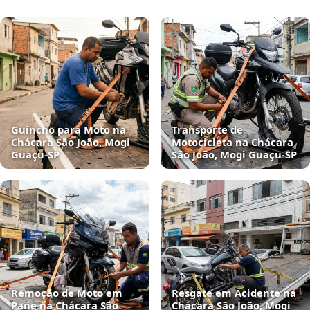
Guincho para Moto na
Transporte de
Chácara São João, Mogi
Motocicleta na Chácara
Guaçu‑SP
São João, Mogi Guaçu‑SP
Remoção de Moto em
Resgate em Acidente na
Pane na Chácara São
Chácara São João, Mogi