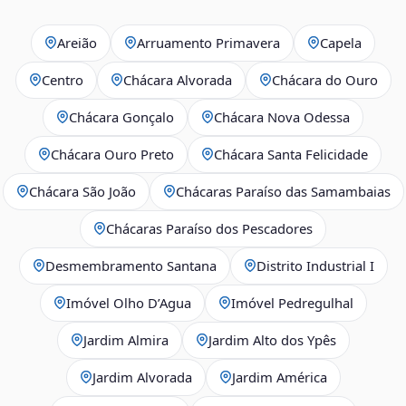
Areião
Arruamento Primavera
Capela
Centro
Chácara Alvorada
Chácara do Ouro
Chácara Gonçalo
Chácara Nova Odessa
Chácara Ouro Preto
Chácara Santa Felicidade
Chácara São João
Chácaras Paraíso das Samambaias
Chácaras Paraíso dos Pescadores
Desmembramento Santana
Distrito Industrial I
Imóvel Olho D’Agua
Imóvel Pedregulhal
Jardim Almira
Jardim Alto dos Ypês
Jardim Alvorada
Jardim América