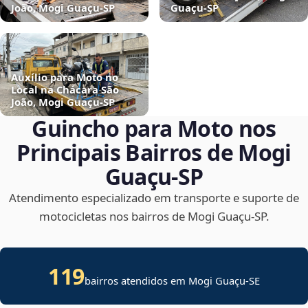
João, Mogi Guaçu‑SP
Guaçu‑SP
Auxílio para Moto no
Local na Chácara São
João, Mogi Guaçu‑SP
Guincho para Moto nos
Principais Bairros de Mogi
Guaçu‑SP
Atendimento especializado em transporte e suporte de
motocicletas nos bairros de Mogi Guaçu‑SP.
119
bairros atendidos em
Mogi Guaçu
-
SE