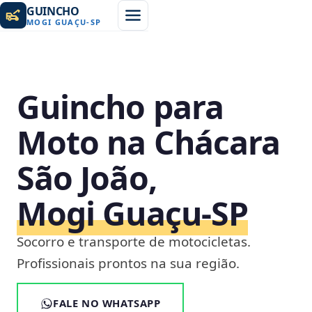
GUINCHO
MOGI GUAÇU
-
SP
Guincho para
Moto na Chácara
São João,
Mogi Guaçu‑SP
Socorro e transporte de motocicletas.
Profissionais prontos na sua região.
FALE NO WHATSAPP