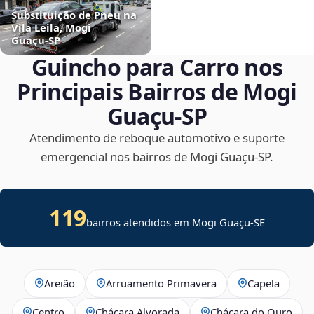
Substituição de Pneu na
Vila Leila, Mogi
Guaçu‑SP
Guincho para Carro nos
Principais Bairros de Mogi
Guaçu‑SP
Atendimento de reboque automotivo e suporte
emergencial nos bairros de Mogi Guaçu‑SP.
119
bairros atendidos em
Mogi Guaçu
-
SE
Areião
Arruamento Primavera
Capela
Centro
Chácara Alvorada
Chácara do Ouro