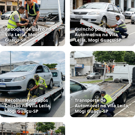
Reboque de Carro na
Guincho por Pane
Vila Leila, Mogi
Automotiva na Vila
Guaçu‑SP
Leila, Mogi Guaçu‑SP
Recolhimento após
Transporte de
Colisão na Vila Leila,
Automóvel na Vila Leila,
Mogi Guaçu‑SP
Mogi Guaçu‑SP