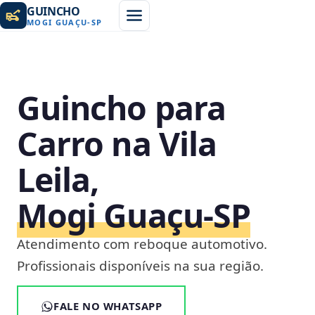
GUINCHO
MOGI GUAÇU
-
SP
Guincho para
Carro na Vila
Leila,
Mogi Guaçu‑SP
Atendimento com reboque automotivo.
Profissionais disponíveis na sua região.
FALE NO WHATSAPP