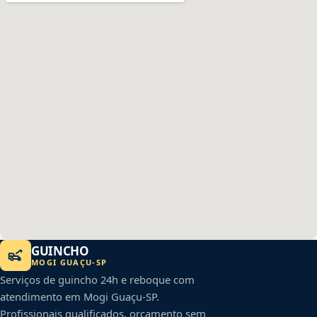
GUINCHO
MOGI GUAÇU
-
SP
Serviços de guincho 24h e reboque com
atendimento em
Mogi Guaçu
-
SP
.
Profissionais qualificados, orçamento sem