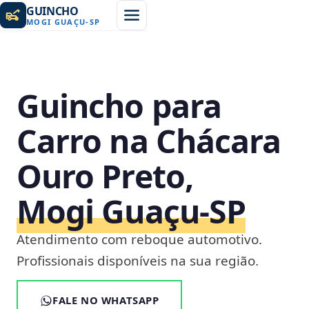
GUINCHO
MOGI GUAÇU
-
SP
Guincho para
Carro na Chácara
Ouro Preto,
Mogi Guaçu‑SP
Atendimento com reboque automotivo.
Profissionais disponíveis na sua região.
FALE NO WHATSAPP