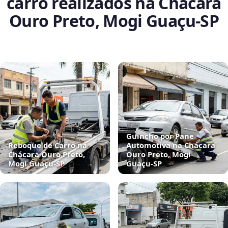
carro realizados na Chácara
Ouro Preto, Mogi Guaçu‑SP
Guincho por Pane
Reboque de Carro na
Automotiva na Chácara
Chácara Ouro Preto,
Ouro Preto, Mogi
Mogi Guaçu‑SP
Guaçu‑SP