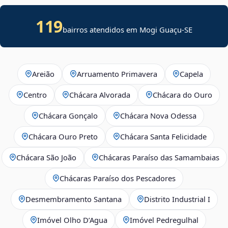
119
bairros atendidos em
Mogi Guaçu
-
SE
Areião
Arruamento Primavera
Capela
Centro
Chácara Alvorada
Chácara do Ouro
Chácara Gonçalo
Chácara Nova Odessa
Chácara Ouro Preto
Chácara Santa Felicidade
Chácara São João
Chácaras Paraíso das Samambaias
Chácaras Paraíso dos Pescadores
Desmembramento Santana
Distrito Industrial I
Imóvel Olho D’Agua
Imóvel Pedregulhal