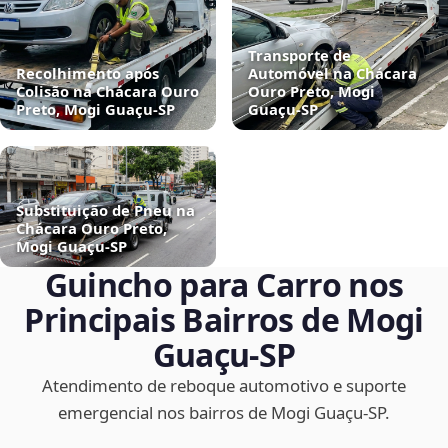
Transporte de
Recolhimento após
Automóvel na Chácara
Colisão na Chácara Ouro
Ouro Preto, Mogi
Preto, Mogi Guaçu‑SP
Guaçu‑SP
Substituição de Pneu na
Chácara Ouro Preto,
Mogi Guaçu‑SP
Guincho para Carro nos
Principais Bairros de Mogi
Guaçu‑SP
Atendimento de reboque automotivo e suporte
emergencial nos bairros de Mogi Guaçu‑SP.