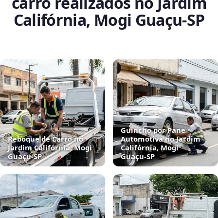
carro realizados no Jardim
Califórnia, Mogi Guaçu‑SP
Guincho por Pane
Reboque de Carro no
Automotiva no Jardim
Jardim Califórnia, Mogi
Califórnia, Mogi
Guaçu‑SP
Guaçu‑SP