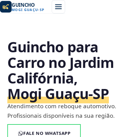
GUINCHO
MOGI GUAÇU
-
SP
Guincho para
Carro no Jardim
Califórnia,
Mogi Guaçu‑SP
Atendimento com reboque automotivo.
Profissionais disponíveis na sua região.
FALE NO WHATSAPP