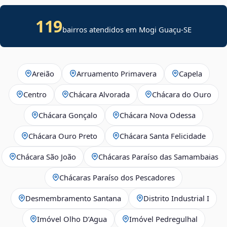
119
bairros atendidos em
Mogi Guaçu
-
SE
Areião
Arruamento Primavera
Capela
Centro
Chácara Alvorada
Chácara do Ouro
Chácara Gonçalo
Chácara Nova Odessa
Chácara Ouro Preto
Chácara Santa Felicidade
Chácara São João
Chácaras Paraíso das Samambaias
Chácaras Paraíso dos Pescadores
Desmembramento Santana
Distrito Industrial I
Imóvel Olho D’Agua
Imóvel Pedregulhal