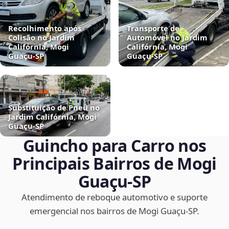
Recolhimento após
Transporte de
Colisão no Jardim
Automóvel no Jardim
Califórnia, Mogi
Califórnia, Mogi
Guaçu‑SP
Guaçu‑SP
Substituição de Pneu no
Jardim Califórnia, Mogi
Guaçu‑SP
Guincho para Carro nos
Principais Bairros de Mogi
Guaçu‑SP
Atendimento de reboque automotivo e suporte
emergencial nos bairros de Mogi Guaçu‑SP.