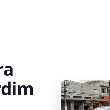
ra
rdim