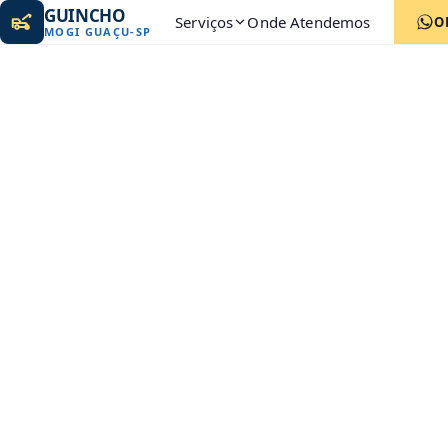
GUINCHO
Serviços
Onde Atendemos
O
MOGI GUAÇU
-
SP