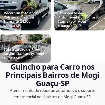
Recolhimento após
Transporte de
Colisão no Jardim
Automóvel no Jardim
Itamaraty, Mogi
Itamaraty, Mogi
Guaçu‑SP
Guaçu‑SP
Substituição de Pneu no
Jardim Itamaraty, Mogi
Guaçu‑SP
Guincho para Carro nos
Principais Bairros de Mogi
Guaçu‑SP
Atendimento de reboque automotivo e suporte
emergencial nos bairros de Mogi Guaçu‑SP.