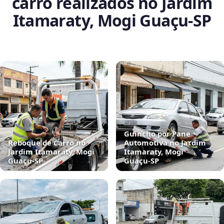
carro realizados no Jardim
Itamaraty, Mogi Guaçu‑SP
Guincho por Pane
Reboque de Carro no
Automotiva no Jardim
Jardim Itamaraty, Mogi
Itamaraty, Mogi
Guaçu‑SP
Guaçu‑SP