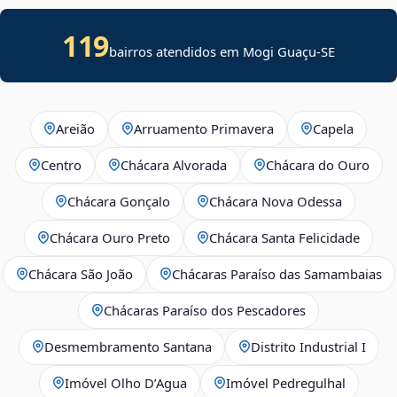
119
bairros atendidos em
Mogi Guaçu
-
SE
Areião
Arruamento Primavera
Capela
Centro
Chácara Alvorada
Chácara do Ouro
Chácara Gonçalo
Chácara Nova Odessa
Chácara Ouro Preto
Chácara Santa Felicidade
Chácara São João
Chácaras Paraíso das Samambaias
Chácaras Paraíso dos Pescadores
Desmembramento Santana
Distrito Industrial I
Imóvel Olho D’Agua
Imóvel Pedregulhal