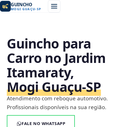
GUINCHO
MOGI GUAÇU
-
SP
Guincho para
Carro no Jardim
Itamaraty,
Mogi Guaçu‑SP
Atendimento com reboque automotivo.
Profissionais disponíveis na sua região.
FALE NO WHATSAPP