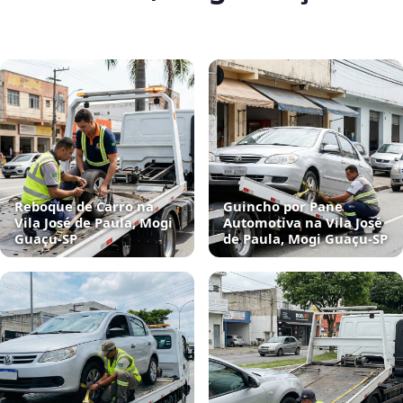
Reboque de Carro na
Guincho por Pane
Vila José de Paula, Mogi
Automotiva na Vila José
Guaçu‑SP
de Paula, Mogi Guaçu‑SP