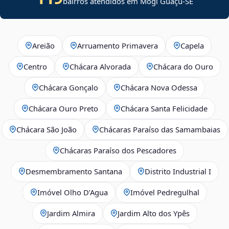
bairros atendidos em
Mogi Guaçu
-
SE
Areião
Arruamento Primavera
Capela
Centro
Chácara Alvorada
Chácara do Ouro
Chácara Gonçalo
Chácara Nova Odessa
Chácara Ouro Preto
Chácara Santa Felicidade
Chácara São João
Chácaras Paraíso das Samambaias
Chácaras Paraíso dos Pescadores
Desmembramento Santana
Distrito Industrial I
Imóvel Olho D’Agua
Imóvel Pedregulhal
Jardim Almira
Jardim Alto dos Ypês