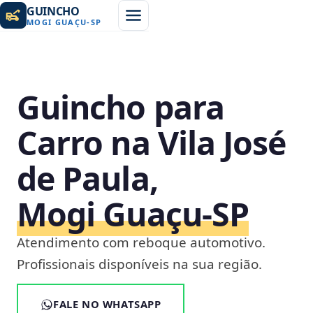
GUINCHO
MOGI GUAÇU
-
SP
Guincho para
Carro na Vila José
de Paula,
Mogi Guaçu‑SP
Atendimento com reboque automotivo.
Profissionais disponíveis na sua região.
FALE NO WHATSAPP