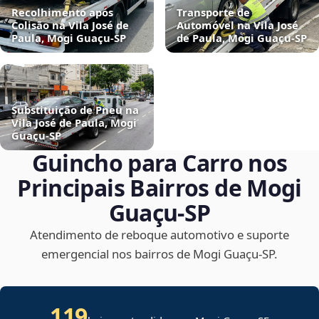
Recolhimento após
Transporte de
Colisão na Vila José de
Automóvel na Vila José
Paula, Mogi Guaçu‑SP
de Paula, Mogi Guaçu‑SP
Substituição de Pneu na
Vila José de Paula, Mogi
Guaçu‑SP
Guincho para Carro nos
Principais Bairros de Mogi
Guaçu‑SP
Atendimento de reboque automotivo e suporte
emergencial nos bairros de Mogi Guaçu‑SP.
119