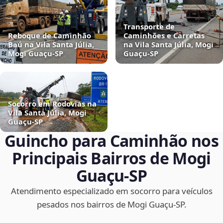
Transporte de
Reboque de Caminhão
Caminhões e Carretas
Baú na Vila Santa Júlia,
na Vila Santa Júlia, Mogi
Mogi Guaçu‑SP
Guaçu‑SP
Socorro em Rodovias na
Vila Santa Júlia, Mogi
Guaçu‑SP
Guincho para Caminhão nos
Principais Bairros de Mogi
Guaçu‑SP
Atendimento especializado em socorro para veículos
pesados nos bairros de Mogi Guaçu‑SP.