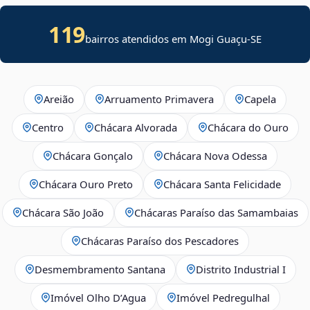
119
bairros atendidos em
Mogi Guaçu
-
SE
Areião
Arruamento Primavera
Capela
Centro
Chácara Alvorada
Chácara do Ouro
Chácara Gonçalo
Chácara Nova Odessa
Chácara Ouro Preto
Chácara Santa Felicidade
Chácara São João
Chácaras Paraíso das Samambaias
Chácaras Paraíso dos Pescadores
Desmembramento Santana
Distrito Industrial I
Imóvel Olho D’Agua
Imóvel Pedregulhal