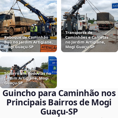
Transporte de
Reboque de Caminhão
Caminhões e Carretas
Baú no Jardim Artigiane,
no Jardim Artigiane,
Mogi Guaçu‑SP
Mogi Guaçu‑SP
Socorro em Rodovias no
Jardim Artigiane, Mogi
Guaçu‑SP
Guincho para Caminhão nos
Principais Bairros de Mogi
Guaçu‑SP