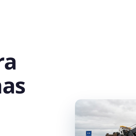
ra
nas