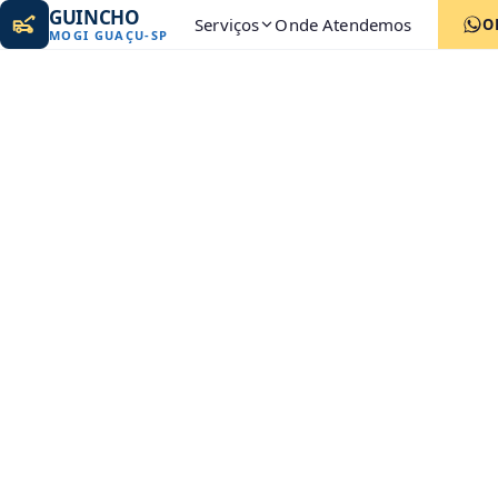
GUINCHO
Serviços
Onde Atendemos
O
MOGI GUAÇU
-
SP