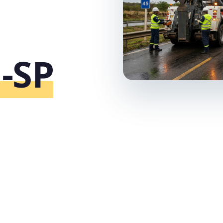
,
‑SP