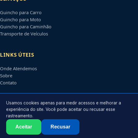
Guincho para Carro
Guincho para Moto
Guincho para Caminhão
Transporte de Veículos
LINKS ÚTEIS
Onde Atendemos
Sobre
Contato
CONTATO
Usamos cookies apenas para medir acessos e melhorar a
experiência do site. Você pode aceitar ou recusar esse
rastreamento.
Atendimento em
Mogi Guaçu
-
SP
e regiões parceiras
contato@guinchosmogiguacu.com.br
Aceitar
Recusar
©
2026
Guincho em
Mogi Guaçu
-
SP
. Todos os direitos reservados.
Política de Privacidade
·
Termos de Uso
·
Sitemap