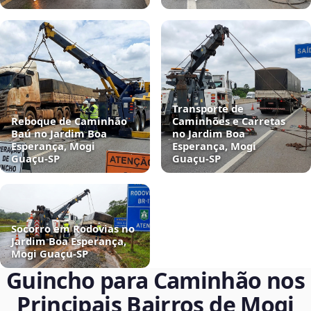
Transporte de
Reboque de Caminhão
Caminhões e Carretas
Baú no Jardim Boa
no Jardim Boa
Esperança, Mogi
Esperança, Mogi
Guaçu‑SP
Guaçu‑SP
Socorro em Rodovias no
Jardim Boa Esperança,
Mogi Guaçu‑SP
Guincho para Caminhão nos
Principais Bairros de Mogi