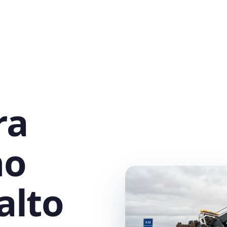
ra
no
alto