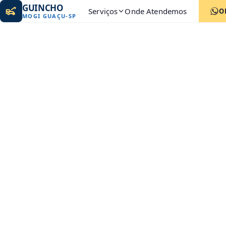
GUINCHO
Serviços
Onde Atendemos
O
MOGI GUAÇU
-
SP