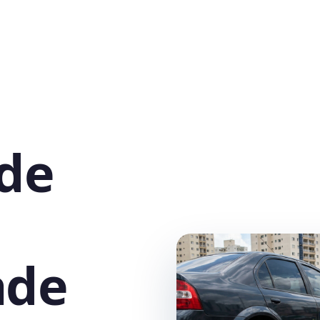
 de
ade