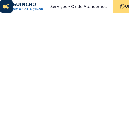
GUINCHO
Serviços
Onde Atendemos
O
MOGI GUAÇU
-
SP