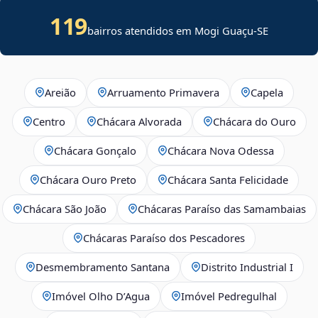
119
bairros atendidos em
Mogi Guaçu
-
SE
Areião
Arruamento Primavera
Capela
Centro
Chácara Alvorada
Chácara do Ouro
Chácara Gonçalo
Chácara Nova Odessa
Chácara Ouro Preto
Chácara Santa Felicidade
Chácara São João
Chácaras Paraíso das Samambaias
Chácaras Paraíso dos Pescadores
Desmembramento Santana
Distrito Industrial I
Imóvel Olho D’Agua
Imóvel Pedregulhal