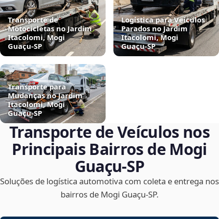
Transporte de
Logística para Veículos
Motocicletas no Jardim
Parados no Jardim
Itacolomi, Mogi
Itacolomi, Mogi
Guaçu‑SP
Guaçu‑SP
Transporte para
Mudanças no Jardim
Itacolomi, Mogi
Guaçu‑SP
Transporte de Veículos nos
Principais Bairros de Mogi
Guaçu‑SP
Soluções de logística automotiva com coleta e entrega nos
bairros de Mogi Guaçu‑SP.