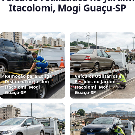
Itacolomi, Mogi Guaçu‑SP
Remoção para Longa
Veículos Utilitários e
Distância no Jardim
Pesados no Jardim
Itacolomi, Mogi
Itacolomi, Mogi
Guaçu‑SP
Guaçu‑SP